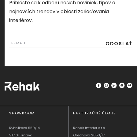
Prihláste sa k odberu našich noviniek, tipov a
najnovších trendov v oblasti zariaďovania
interiérov.
ODOSLAŤ
E-MAIL
SHOWROOM
FAKTURAČNÉ ÚDAJE
Rybníková 550/14
Rehak interier s.r.o.
917 01 Trnava
Orechová 2053/17