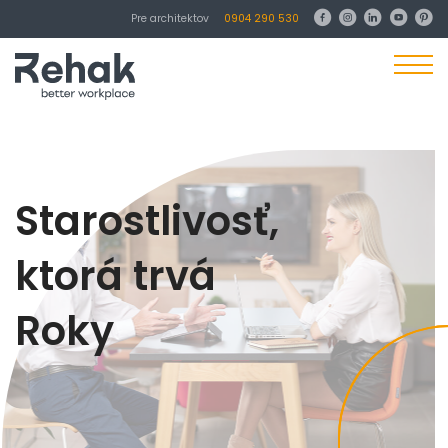
Pre architektov
0904 290 530
Starostlivosť,
ktorá trvá
Roky