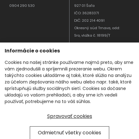
0904 290 530
927 01 Šaľa
IČO: 36283371
DIČ: 202 214 4091
Okresný súd Trnava, odd:
Sro, vložka č. 18199/T
Informácie o cookies
MENU
Cookies na našej stránke používame najmä preto, aby sme
Office
Ochrana osobných údajov
vám zjednodušili a spríjemnili prezeranie webu. Okrem
Home
Všeobecné obchodné
takýchto cookies ukladáme aj také, ktoré slúžia na analýzu
Health
podmienky
za účelom zlepšovania nášho webu alebo napr. také, ktoré
sprístupňujú služby sociálnych sietí. Cookies sa dočasne
O firme
Reklamačný poriadok
ukladajú vo vašom prehliadači, a aby sme ich vedeli
Realizácie
Štatút súťaží na sociálnych
používať, potrebujeme na to váš súhlas.
Referencie
sieťach
Naše Know how
Zásady používania cookies
Spravovať cookies
Kontakt
Nastavenie cookies
Reklamačný protokol
Odmietnuť všetky cookies
Odstúpenie od zmluvy