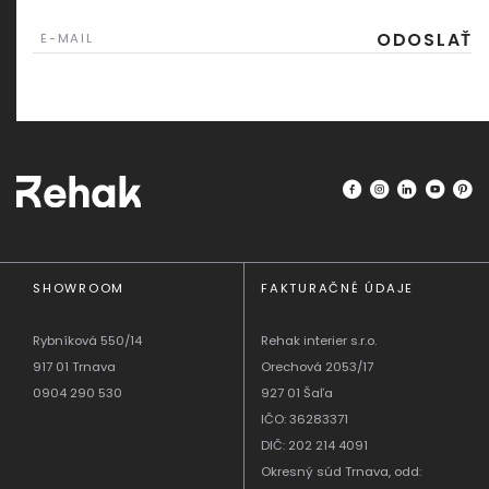
ODOSLAŤ
E-MAIL
SHOWROOM
FAKTURAČNÉ ÚDAJE
Rybníková 550/14
Rehak interier s.r.o.
917 01 Trnava
Orechová 2053/17
0904 290 530
927 01 Šaľa
IČO: 36283371
DIČ: 202 214 4091
Okresný súd Trnava, odd: