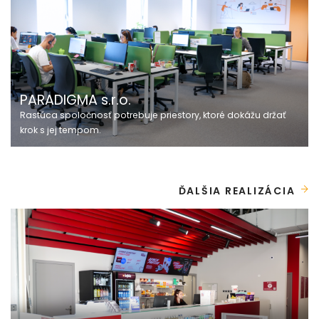
PARADIGMA s.r.o.
Rastúca spoločnosť potrebuje priestory, ktoré dokážu držať
krok s jej tempom.
ĎALŠIA REALIZÁCIA